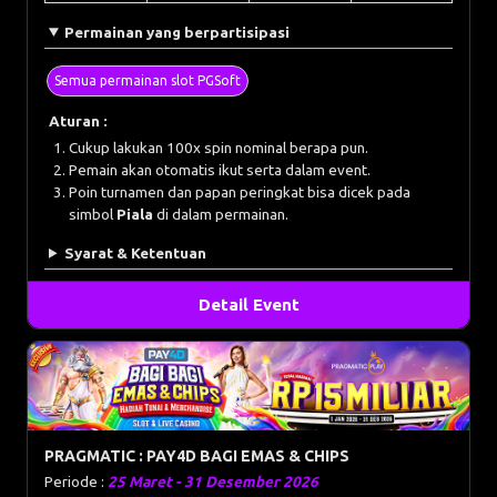
Permainan yang berpartisipasi
Semua permainan slot PGSoft
Aturan :
Cukup lakukan 100x spin nominal berapa pun.
Pemain akan otomatis ikut serta dalam event.
Poin turnamen dan papan peringkat bisa dicek pada
simbol
Piala
di dalam permainan.
Syarat & Ketentuan
Detail Event
PRAGMATIC : PAY4D BAGI EMAS & CHIPS
Periode :
25 Maret - 31 Desember 2026