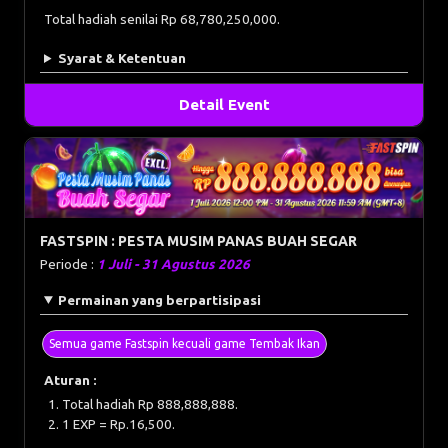
Total hadiah senilai Rp 68,780,250,000.
Syarat & Ketentuan
Detail Event
FASTSPIN : PESTA MUSIM PANAS BUAH SEGAR
Periode :
1 Juli - 31 Agustus 2026
Permainan yang berpartisipasi
Semua game Fastspin kecuali game Tembak Ikan
Aturan :
Total hadiah Rp 888,888,888.
1 EXP = Rp.16,500.