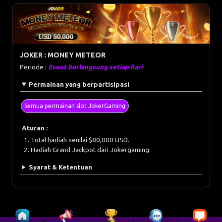
JOKER : MONEY METEOR
Periode :
Event berlangsung setiap hari
Permainan yang berpartisipasi
Semua permainan slot JokerGaming
Aturan :
Total hadiah senilai $80,000 USD.
Hadiah Grand Jackpot dari Jokergaming.
Syarat & Ketentuan