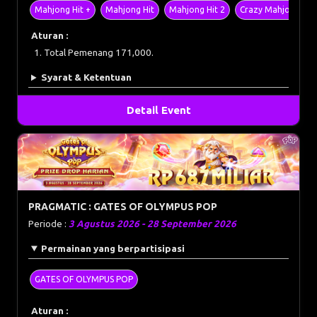
Mahjong Hit +
Mahjong Hit
Mahjong Hit 2
Crazy Mahjong
Aturan :
Total Pemenang 171,000.
Syarat & Ketentuan
Detail Event
PRAGMATIC : GATES OF OLYMPUS POP
Periode :
3 Agustus 2026 - 28 September 2026
Permainan yang berpartisipasi
GATES OF OLYMPUS POP
Aturan :